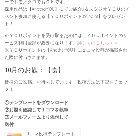
ーでもモノクロでもＯＫです。
採用作品は【AnotherYOU】にてご紹介♪＆スタジオＹＯＵのイ
ベント参加に使える【ＹＯＵポイント390point】をプレゼン
ト！
※ＹＯＵポイントを受け取るためには、ＹＯＵポイントのサ
ービス利用登録が必要になります。
詳しくはこちら＞＞
※ＹＯＵポイントは【AnotherYOU】に１コマ投稿が掲載され
た際に付与されます。
10月のお題：【食】
皆様のご投稿、お待ちしています！投稿方法は下記をチェッ
ク！
①テンプレートをダウンロード
②お題を確認して１コマを執筆
③メールフォームより添付して
送付
1コマ投稿テンプレート