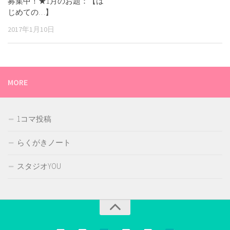
募集中！★1月のお題：【は
じめての…】
2017年1月10日
MORE
1コマ投稿
らくがきノート
スタジオYOU