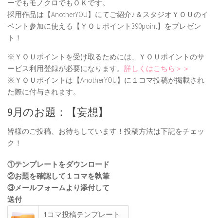
ーでもモノクロでもＯＫです。
採用作品は【AnotherYOU】にてご紹介♪＆スタジオＹＯＵのイ
ベント参加に使える【ＹＯＵポイント390point】をプレゼン
ト！
※ＹＯＵポイントを受け取るためには、ＹＯＵポイントのサ
ービス利用登録が必要になります。
詳しくはこちら＞＞
※ＹＯＵポイントは【AnotherYOU】に１コマ投稿が掲載され
た際に付与されます。
9月のお題：【妄想】
皆様のご投稿、お待ちしています！投稿方法は下記をチェッ
ク！
①テンプレートをダウンロード
②お題を確認して１コマを執筆
③メールフォームより添付して
送付
1コマ投稿テンプレート