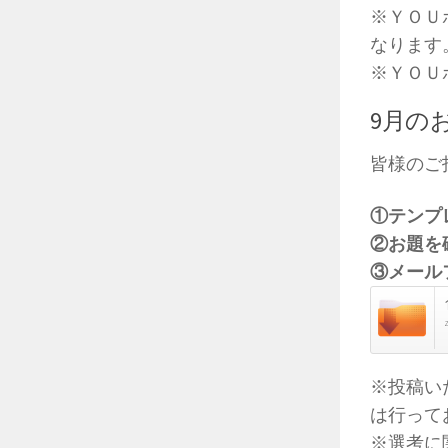
※ＹＯＵ
なります
※ＹＯＵ
9月の
皆様のご
①テンプ
②お題を
③メール
※投稿い
は行って
※選考に