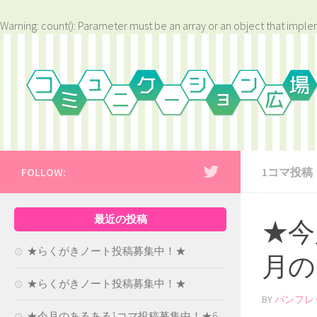
Warning
: count(): Parameter must be an array or an object that impl
FOLLOW:
1コマ投稿
最近の投稿
★今
★らくがきノート投稿募集中！★
月の
★らくがきノート投稿募集中！★
BY
パンフレ
★今月のあるある1コマ投稿募集中！★6