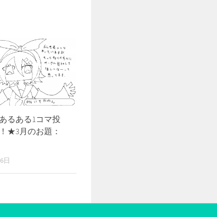
あるある1コマ投
！★3月のお題：
26日