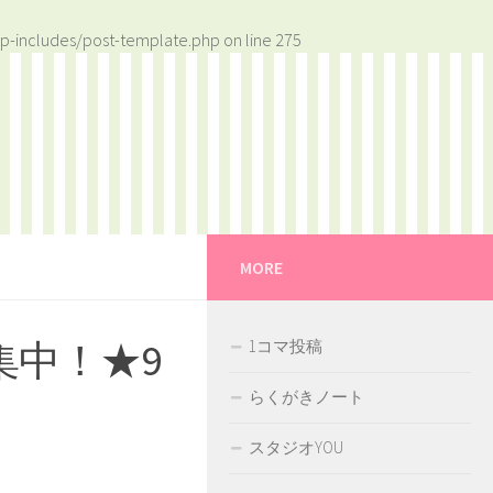
p-includes/post-template.php
on line
275
MORE
集中！★9
1コマ投稿
らくがきノート
スタジオYOU