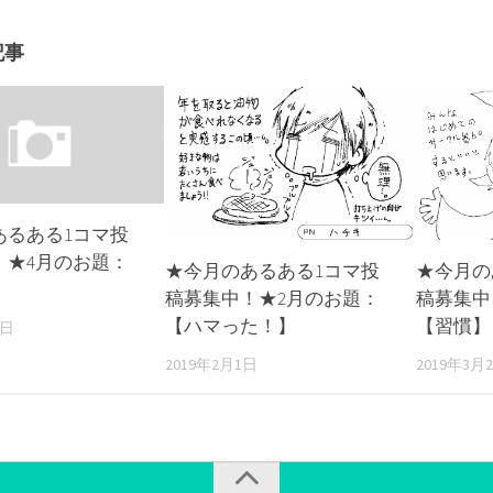
記事
あるある1コマ投
！★4月のお題：
★今月のあるある1コマ投
★今月の
稿募集中！★2月のお題：
稿募集中
【ハマった！】
【習慣】
0日
2019年2月1日
2019年3月