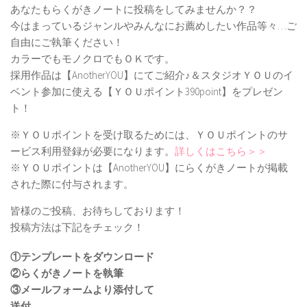
あなたもらくがきノートに投稿をしてみませんか？？
今はまっているジャンルやみんなにお薦めしたい作品等々…ご
自由にご執筆ください！
カラーでもモノクロでもＯＫです。
採用作品は【AnotherYOU】にてご紹介♪＆スタジオＹＯＵのイ
ベント参加に使える【ＹＯＵポイント390point】をプレゼン
ト！
※ＹＯＵポイントを受け取るためには、ＹＯＵポイントのサ
ービス利用登録が必要になります。
詳しくはこちら＞＞
※ＹＯＵポイントは【AnotherYOU】にらくがきノートが掲載
された際に付与されます。
皆様のご投稿、お待ちしております！
投稿方法は下記をチェック！
①テンプレートをダウンロード
②らくがきノートを執筆
③メールフォームより添付して
送付