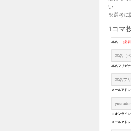
い。
※選考に
1コマ
本名
（必須
本名フリガ
メールアド
※
オンライン
メールアド