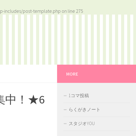
p-includes/post-template.php
on line
275
MORE
集中！★6
1コマ投稿
らくがきノート
スタジオYOU