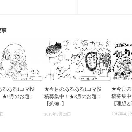
記事
★今月の
あるある1コマ投
★今月のあるある1コマ投
稿募集中
！★9月のお題：
稿募集中！★8月のお題：
【理想と
【恐怖!!】
2017年4月
0日
2019年8月20日