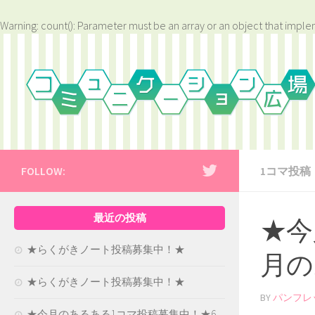
Warning
: count(): Parameter must be an array or an object that impl
FOLLOW:
1コマ投稿
最近の投稿
★今
★らくがきノート投稿募集中！★
月の
★らくがきノート投稿募集中！★
BY
パンフレ
★今月のあるある1コマ投稿募集中！★6