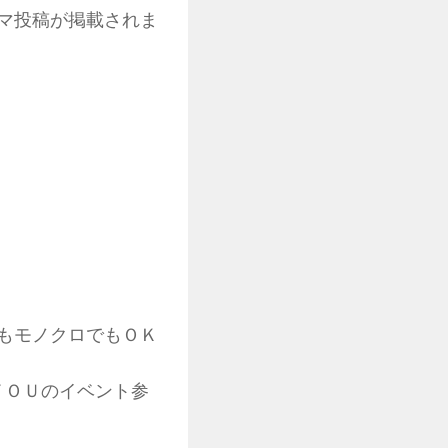
コマ投稿が掲載されま
もモノクロでもＯＫ
ＹＯＵのイベント参