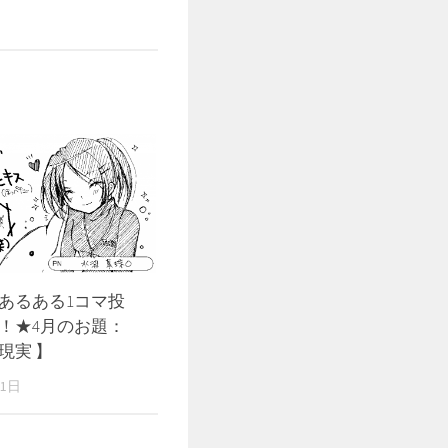
あるある1コマ投
！★4月のお題：
現実 】
21日