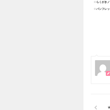
※
らくがきノ
※
パンフレッ