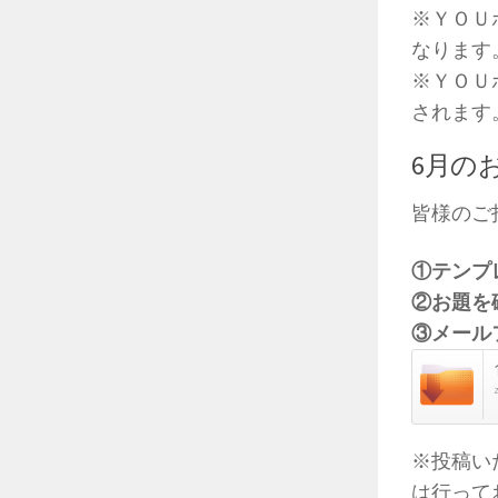
※ＹＯＵ
なります
※ＹＯＵ
されます
6月の
皆様のご
①テンプ
②お題を
③メール
※投稿い
は行って