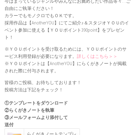
今はまっているジャンルやみんなにお薦めしたい作品等々…ご
自由にご執筆ください！
カラーでもモノクロでもＯＫです。
採用作品は【AnotherYOU】にてご紹介♪＆スタジオＹＯＵのイ
ベント参加に使える【ＹＯＵポイント390point】をプレゼン
ト！
※ＹＯＵポイントを受け取るためには、ＹＯＵポイントのサ
ービス利用登録が必要になります。
詳しくはこちら＞＞
※ＹＯＵポイントは【AnotherYOU】にらくがきノートが掲載
された際に付与されます。
皆様のご投稿、お待ちしております！
投稿方法は下記をチェック！
①テンプレートをダウンロード
②らくがきノートを執筆
③メールフォームより添付して
送付
らくがきノートテンプレ