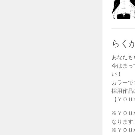
らく
あなたも
今はまっ
い！
カラーで
採用作品
【ＹＯＵポ
※ＹＯＵ
なります
※ＹＯＵ