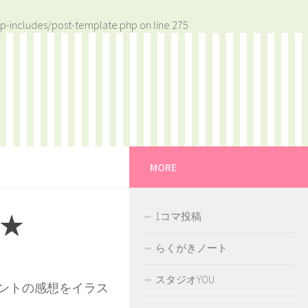
p-includes/post-template.php
on line
275
MORE
★
1コマ投稿
らくがきノート
スタジオYOU
ントの感想をイラス