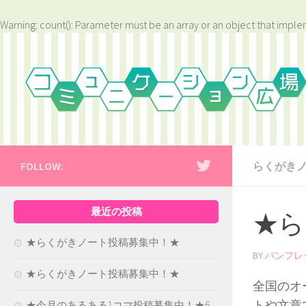
Warning
: count(): Parameter must be an array or an object that impl
FOLLOW:
らくがき
最近の投稿
★ら
★らくがきノート投稿募集中！★
BY
パンフレ
★らくがきノート投稿募集中！★
全国のオ
トや文章
★今月のあるある1コマ投稿募集中！★6