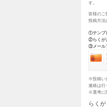
す。
皆様のご
投稿方法
①テンプ
②らくが
③メール
※投稿い
連絡は行
※選考に
らくが