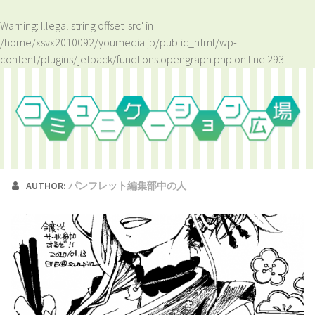
Warning
: Illegal string offset 'src' in
/home/xsvx2010092/youmedia.jp/public_html/wp-
content/plugins/jetpack/functions.opengraph.php
on line
293
AUTHOR:
パンフレット編集部中の人