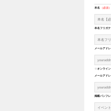
本名
（必須
本名フリガ
メールアド
※
オンライン
メールアド
掲載パンフ