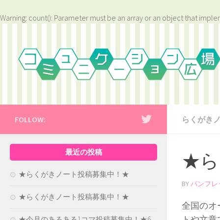
Warning
: count(): Parameter must be an array or an object that impl
FOLLOW:
らくがき
最近の投稿
★ら
★らくがきノート投稿募集中！★
BY
パンフレ
★らくがきノート投稿募集中！★
全国のオ
トや文章
★今月のあるある1コマ投稿募集中！★6