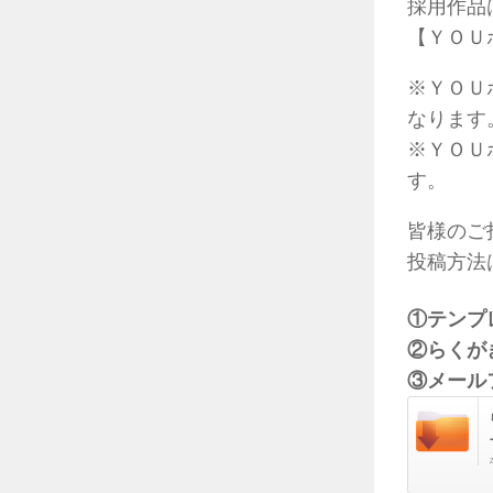
採用作品
【ＹＯＵポ
※ＹＯＵ
なります
※ＹＯＵ
す。
皆様のご
投稿方法
①テンプ
②らくが
③メール