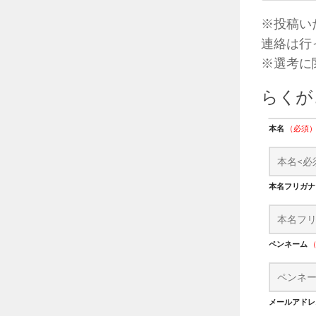
※投稿い
連絡は行
※選考に
らくが
本名
（必須
本名フリガ
ペンネーム
メールアド