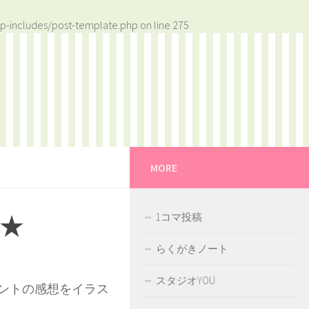
p-includes/post-template.php
on line
275
MORE
★
1コマ投稿
らくがきノート
スタジオYOU
ントの感想をイラス