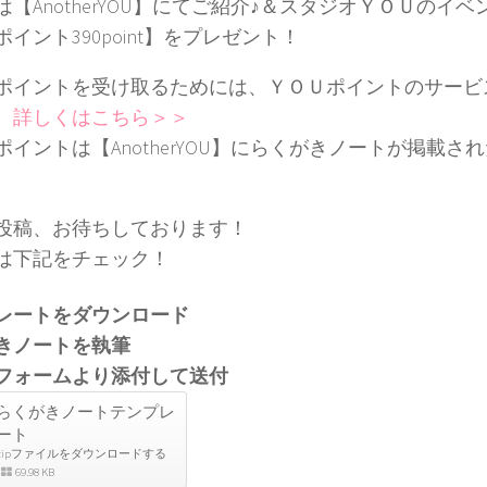
は【AnotherYOU】にてご紹介♪＆スタジオＹＯＵのイ
イント390point】をプレゼント！
ポイントを受け取るためには、ＹＯＵポイントのサービ
。
詳しくはこちら＞＞
ポイントは【AnotherYOU】にらくがきノートが掲載さ
投稿、お待ちしております！
は下記をチェック！
レートをダウンロード
きノートを執筆
フォームより添付して送付
らくがきノートテンプレ
ート
zipファイルをダウンロードする
69.98 KB