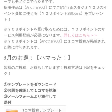
ーでもモノクロでもＯＫです。
採用作品は【AnotherYOU】にてご紹介♪＆スタジオＹＯＵのイ
ベント参加に使える【ＹＯＵポイント390point】をプレゼン
ト！
※ＹＯＵポイントを受け取るためには、ＹＯＵポイントのサ
ービス利用登録が必要になります。
詳しくはこちら＞＞
※ＹＯＵポイントは【AnotherYOU】に１コマ投稿が掲載され
た際に付与されます。
3月のお題：【ハマった！】
皆様のご投稿、お待ちしています！投稿方法は下記をチェッ
ク！
①テンプレートをダウンロード
②お題を確認して１コマを執筆
③メールフォームより添付して
送付
1コマ投稿テンプレート