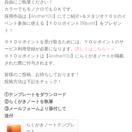
自由にご執筆ください！
カラーでもモノクロでもＯＫです。
採用作品は【AnotherYOU】にてご紹介♪＆スタジオＹＯＵのイ
ベント参加に使える【ＹＯＵポイント390point】をプレゼン
ト！
※ＹＯＵポイントを受け取るためには、ＹＯＵポイントのサ
ービス利用登録が必要になります。
詳しくはこちら＞＞
※ＹＯＵポイントは【AnotherYOU】にらくがきノートが掲載
された際に付与されます。
皆様のご投稿、お待ちしております！
投稿方法は下記をチェック！
①テンプレートをダウンロード
②らくがきノートを執筆
③メールフォームより添付して
送付
らくがきノートテンプレ
ート