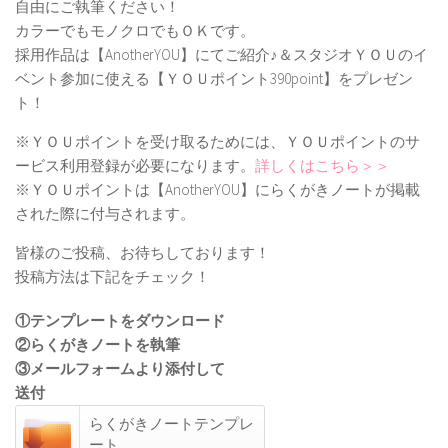
自由にご執筆ください！
カラーでもモノクロでもＯＫです。
採用作品は【AnotherYOU】にてご紹介♪＆スタジオＹＯＵのイ
ベント参加に使える【ＹＯＵポイント390point】をプレゼン
ト！
※ＹＯＵポイントを受け取るためには、ＹＯＵポイントのサ
ービス利用登録が必要になります。
詳しくはこちら＞＞
※ＹＯＵポイントは【AnotherYOU】にらくがきノートが掲載
された際に付与されます。
皆様のご投稿、お待ちしております！
投稿方法は下記をチェック！
①テンプレートをダウンロード
②らくがきノートを執筆
③メールフォームより添付して
送付
らくがきノートテンプレ
ート