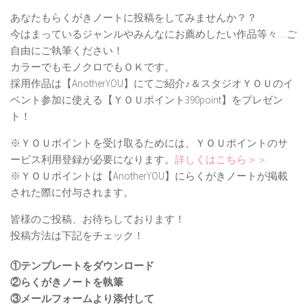
あなたもらくがきノートに投稿をしてみませんか？？
今はまっているジャンルやみんなにお薦めしたい作品等々…ご
自由にご執筆ください！
カラーでもモノクロでもＯＫです。
採用作品は【AnotherYOU】にてご紹介♪＆スタジオＹＯＵのイ
ベント参加に使える【ＹＯＵポイント390point】をプレゼン
ト！
※ＹＯＵポイントを受け取るためには、ＹＯＵポイントのサ
ービス利用登録が必要になります。
詳しくはこちら＞＞
※ＹＯＵポイントは【AnotherYOU】にらくがきノートが掲載
された際に付与されます。
皆様のご投稿、お待ちしております！
投稿方法は下記をチェック！
①テンプレートをダウンロード
②らくがきノートを執筆
③メールフォームより添付して