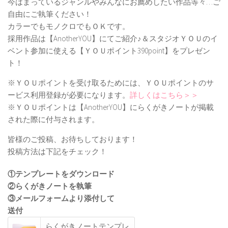
今はまっているジャンルやみんなにお薦めしたい作品等々…ご
自由にご執筆ください！
カラーでもモノクロでもＯＫです。
採用作品は【AnotherYOU】にてご紹介♪＆スタジオＹＯＵのイ
ベント参加に使える【ＹＯＵポイント390point】をプレゼン
ト！
※ＹＯＵポイントを受け取るためには、ＹＯＵポイントのサ
ービス利用登録が必要になります。
詳しくはこちら＞＞
※ＹＯＵポイントは【AnotherYOU】にらくがきノートが掲載
された際に付与されます。
皆様のご投稿、お待ちしております！
投稿方法は下記をチェック！
①テンプレートをダウンロード
②らくがきノートを執筆
③メールフォームより添付して
送付
らくがきノートテンプレ