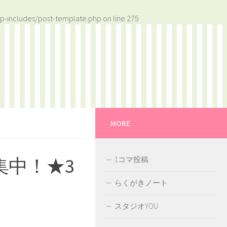
p-includes/post-template.php
on line
275
MORE
集中！★3
1コマ投稿
らくがきノート
スタジオYOU