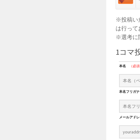
※投稿い
は行って
※選考に
1コマ
本名
（必須
本名フリガ
メールアド