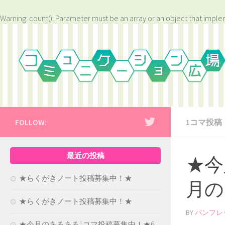
Warning
: count(): Parameter must be an array or an object that impl
FOLLOW:
1コマ投稿
最近の投稿
★今
★らくがきノート投稿募集中！★
月の
★らくがきノート投稿募集中！★
BY
パンフレ
★今月のあるある1コマ投稿募集中！★6