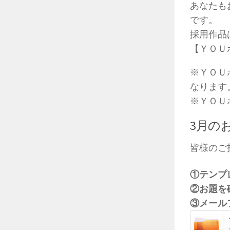
あなたも
です。
採用作品
【ＹＯＵポ
※ＹＯＵ
なります
※ＹＯＵ
3月の
皆様のご
①テンプ
②お題を
③メール