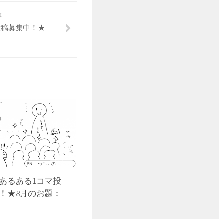
事
投稿募集中！★
あるある1コマ投
！★8月のお題：
】