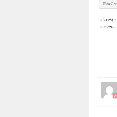
※
らくがきノ
※
パンフレッ