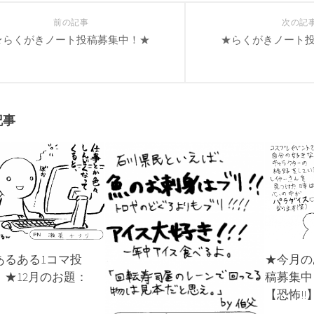
前の記事
次の記
★らくがきノート投稿募集中！★
★らくがきノート
記事
★今月の
あるある1コマ投
稿募集中
！★12月のお題：
【恐怖!!