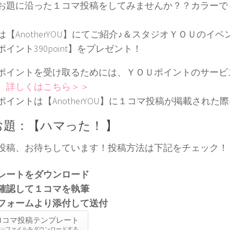
お題に沿った１コマ投稿をしてみませんか？？カラーで
は【AnotherYOU】にてご紹介♪＆スタジオＹＯＵのイ
イント390point】をプレゼント！
ポイントを受け取るためには、ＹＯＵポイントのサービ
。
詳しくはこちら＞＞
ポイントは【AnotherYOU】に１コマ投稿が掲載された
お題：【ハマった！ 】
投稿、お待ちしています！投稿方法は下記をチェック！
レートをダウンロード
確認して１コマを執筆
フォームより添付して送付
1コマ投稿テンプレート
zipファイルをダウンロードする