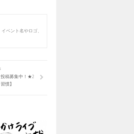
 イベント名やロゴ、
事
マ投稿募集中！★2
【習慣】