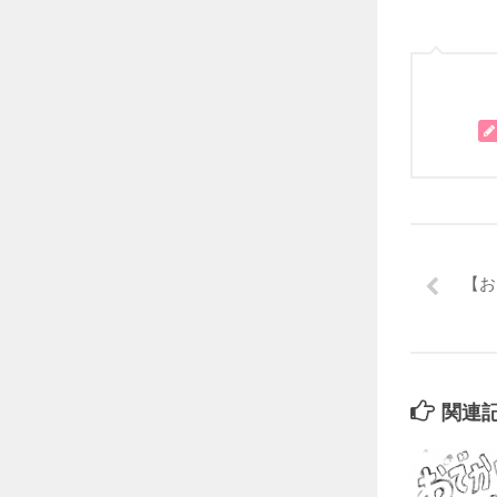
【お
関連