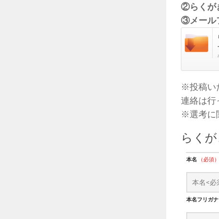
②らくが
③メール
※投稿い
連絡は行
※選考に
らくが
本名
（必須
本名フリガ