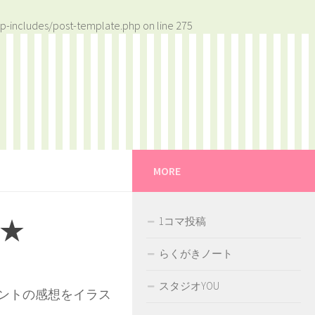
p-includes/post-template.php
on line
275
MORE
★
1コマ投稿
らくがきノート
スタジオYOU
ントの感想をイラス