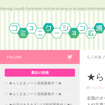
Warning
: count(): Parameter must be an array or an object that impl
FOLLOW:
らくがき
最近の投稿
★ら
★らくがきノート投稿募集中！★
BY
パンフレ
★らくがきノート投稿募集中！★
全国のオ
トや文章
★今月のあるある1コマ投稿募集中！★6