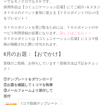
ーでもモノクロでもＯＫです。
採用作品は【コミュニケーション広場】にてご紹介♪＆スタジ
オＹＯＵのイベント参加に使える【ＹＯＵポイント390point】
をプレゼント！
※ＹＯＵポイントを受け取るためには、ＹＯＵポイントのサ
ービス利用登録が必要になります。
詳しくはこちら＞＞
※ＹＯＵポイントは【コミュニケーション広場】に１コマ投
稿が掲載された際に付与されます。
8月のお題：【おでかけ】
皆様のご投稿、お待ちしています！投稿方法は下記をチェッ
ク！
①テンプレートをダウンロード
②お題を確認して１コマを執筆
③メールフォームより添付して
送付
1コマ投稿テンプレート