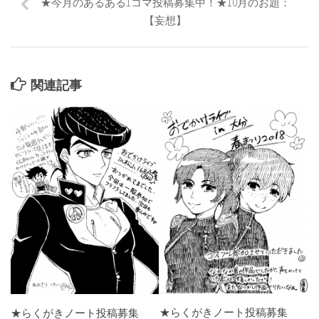
★今月のあるある1コマ投稿募集中！★10月のお題：
【妄想】
関連記事
★らくがきノート投稿募集
★らくがきノート投稿募集