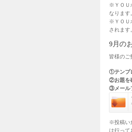
※ＹＯＵ
なります
※ＹＯＵ
されます
9月の
皆様のご
①テンプ
②お題を
③メール
※投稿い
は行って