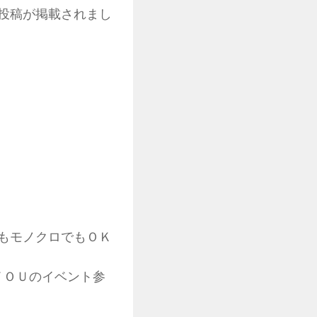
マ投稿が掲載されまし
もモノクロでもＯＫ
ＹＯＵのイベント参