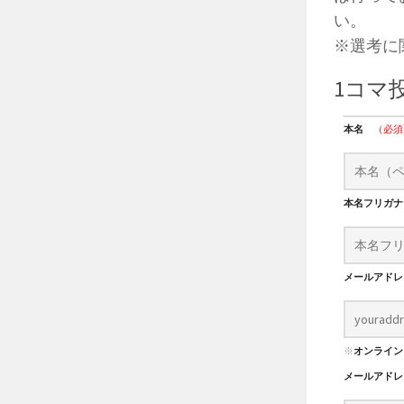
い。
※選考に
1コマ
本名
（必須
本名フリガ
メールアド
※
オンライン
メールアド