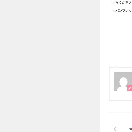
※
らくがきノ
※
パンフレッ