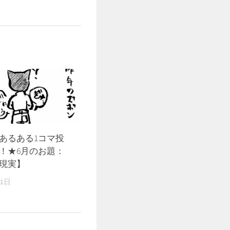
あるある1コマ投
！★6月のお題：
現実】
11日