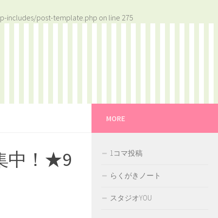
p-includes/post-template.php
on line
275
MORE
集中！★9
1コマ投稿
らくがきノート
スタジオYOU