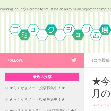
Warning
: count(): Parameter must be an array or an object that impl
FOLLOW:
1コマ投稿
最近の投稿
★今
★らくがきノート投稿募集中！★
月の
★らくがきノート投稿募集中！★
BY
パンフレ
★今月のあるある1コマ投稿募集中！★6