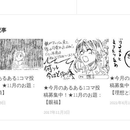
記事
あるある1コマ投
★今月の
！★11月のお題：
稿募集中
★今月のあるある1コマ投
頃】
【理想と
稿募集中！★11月のお題：
【眼福】
29日
2021年6月
2017年11月3日