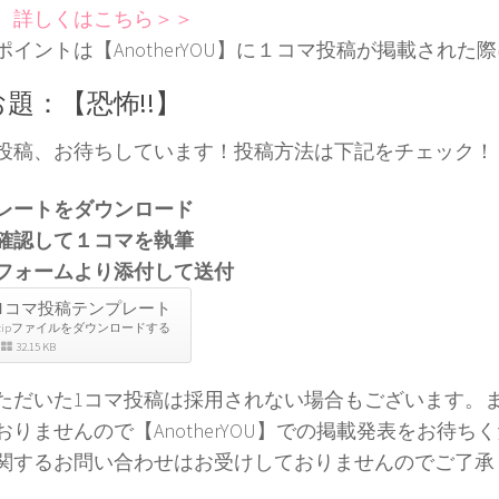
。
詳しくはこちら＞＞
ポイントは【AnotherYOU】に１コマ投稿が掲載された
お題：【恐怖!!】
投稿、お待ちしています！投稿方法は下記をチェック！
レートをダウンロード
確認して１コマを執筆
フォームより添付して送付
1コマ投稿テンプレート
zipファイルをダウンロードする
32.15 KB
ただいた1コマ投稿は採用されない場合もございます。
おりませんので【AnotherYOU】での掲載発表をお待ち
関するお問い合わせはお受けしておりませんのでご了承