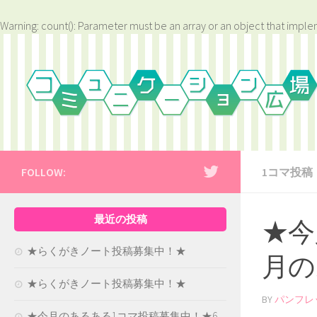
Warning
: count(): Parameter must be an array or an object that impl
FOLLOW:
1コマ投稿
最近の投稿
★今
★らくがきノート投稿募集中！★
月の
★らくがきノート投稿募集中！★
BY
パンフレ
★今月のあるある1コマ投稿募集中！★6