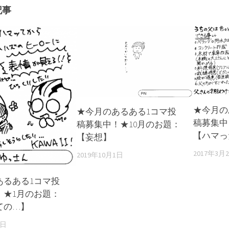
記事
★今月の
★今月のあるある1コマ投
稿募集中
稿募集中！★10月のお題：
【ハマっ
【妄想】
2017年3月
2019年10月1日
あるある1コマ投
！★1月のお題：
ての…】
0日