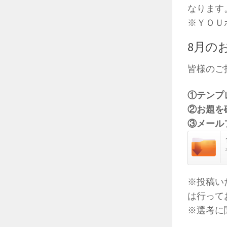
なります
※ＹＯＵ
8月の
皆様のご
①テンプ
②お題を
③メール
※投稿い
は行って
※選考に