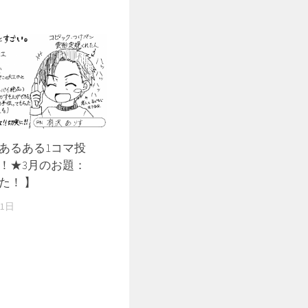
あるある1コマ投
！★3月のお題：
た！ 】
21日