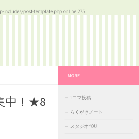
p-includes/post-template.php
on line
275
MORE
集中！★8
1コマ投稿
らくがきノート
スタジオYOU